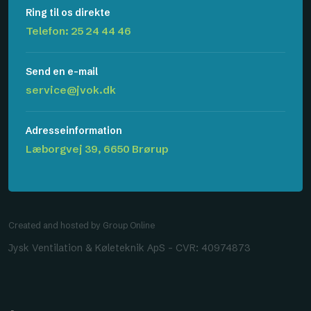
Ring til os direkte
Telefon: 25 24 44 46
Send en e-mail​
service@jvok.dk
Adresseinformation
Læborgvej ​39, 6650 Brørup
Created and hosted by Group Online
Jysk Ventilation & Køleteknik ApS – CVR: 40974873