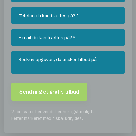
Vi besvarer henvendelser hurtigst muligt.
​Felter markeret med * skal udfyldes.